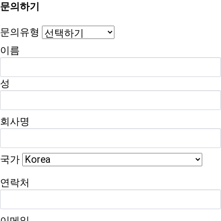
문의하기
문의유형
이름
사업영역
> 케이블/네트워크 계측 시스템
케이블/네트워크 계측
성
시스템
회사명
국가
연락처
이메일