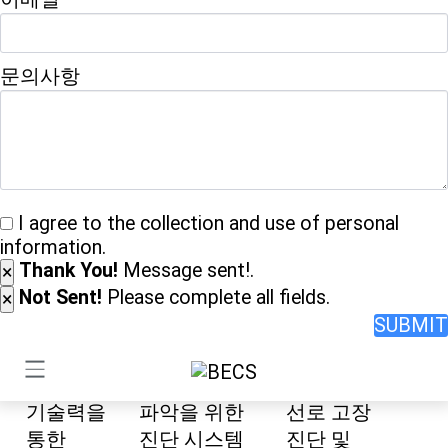
당사에서는 이더넷(Ethernet)을 기반으로 한
다양한 네트워크 계측장비를 개발하여
문의사항
왔습니다. 그 중에서도 금속 케이블의 물리적
결함 및 고장지점을 찾아낼 수 있는
케이블고장점탐지기인 TDR(Time-Domain
Reflectometry) 장비를 국내에서 유일하게
자체 개발 및 생산하고 있습니다. 이 밖에도
I agree to the collection and use of personal
점차 변화되고 있는 산업 환경에 발맞춰
information.
다양한 분야에 적용할 수 있는 모듈 타입의
Thank You!
Message sent!.
×
제품들도 개발 및 공급하고 있습니다.
Not Sent!
Please complete all fields.
×
케이블 고장
네트워크 진단
케이블 진단
측정 장비
시스템 공급
용역
개발
각종 네트워크
현장 상황에
자체
환경의 고장상태
맞춘 다양한
기술력을
파악을 위한
선로 고장
통한
진단 시스템
진단 및