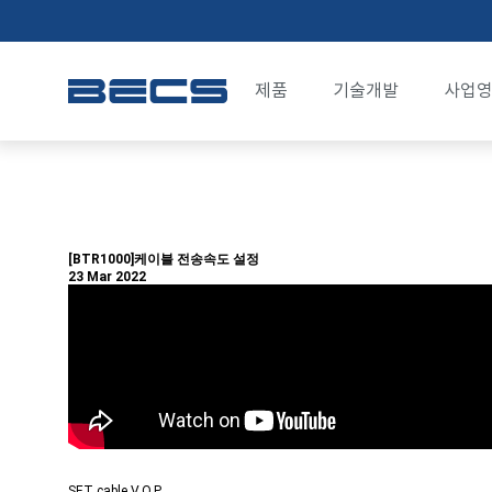
제품
기술개발
사업
BTR7000
보유기술
발전소 
BTR5000
보유특허
군 방위
[BTR1000]케이블 전송속도 설정
BTR1000
개발실적
센서 계
23 Mar 2022
BPR1000
케이블/
BIR1000
연구/개
BTR01
SET cable V.O.P